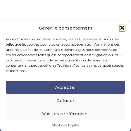
Gérer le consentement
Pour offrir les meilleures expériences, nous utilisons des technologies
telles que les cookies pour stocker et/ou accéder aux informations des
appareils. Le fait de consentir à ces technologies nous permettra de
traiter des données telles que le comportement de navigation ou les ID
uniques sur ce site. Le fait de ne pas consentir ou de retirer son
Footer
consentement peut avoir un effet négatif sur certaines caractéristiques
La Maison Des Conseils – 6 Rue Maurice Caunes, 31200
Principale
Toulouse
et fonctions.
Tel : 05.61.99.55.70
Accepter
Mail : contact@fiduciairehermes.fr
Refuser
Voir les préférences
Footer
MENTIONS LÉGALES
PLAN DU SITE
Mentions légales
Conception et réalisation
Classe 7