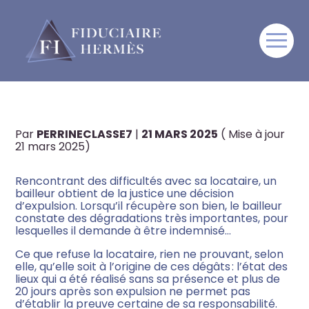
Créateur d’entreprise
Aller
C’EST L’HISTOIRE D’UN
au
contenu
BAILLEUR QUI A PLUS D’UN
Artisan, commerçant,
Professions libérales,
TOUR DANS SON SAC…
TPE/PME
Par
PERRINECLASSE7
|
21 MARS 2025
( Mise à jour
21 mars 2025)
Sportif & monde du sport
Rencontrant des difficultés avec sa locataire, un
Artiste & monde de l’art
bailleur obtient de la justice une décision
d’expulsion. Lorsqu’il récupère son bien, le bailleur
constate des dégradations très importantes, pour
Travailleur à l’international
lesquelles il demande à être indemnisé…
Ce que refuse la locataire, rien ne prouvant, selon
elle, qu’elle soit à l’origine de ces dégâts : l’état des
lieux qui a été réalisé sans sa présence et plus de
20 jours après son expulsion ne permet pas
d’établir la preuve certaine de sa responsabilité.