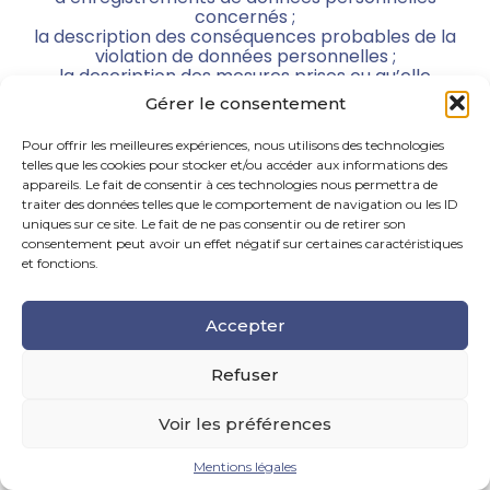
concernés ;
la description des conséquences probables de la
violation de données personnelles ;
la description des mesures prises ou qu’elle
propose de prendre pour remédier à la violation
Gérer le consentement
de données personnelles, y compris, le cas
échéant, les mesures pour en atténuer les
Pour offrir les meilleures expériences, nous utilisons des technologies
éventuelles conséquences négatives.
telles que les cookies pour stocker et/ou accéder aux informations des
appareils. Le fait de consentir à ces technologies nous permettra de
traiter des données telles que le comportement de navigation ou les ID
uniques sur ce site. Le fait de ne pas consentir ou de retirer son
consentement peut avoir un effet négatif sur certaines caractéristiques
et fonctions.
Mentions légales WEBLEX
Accepter
Contenu du site – Responsabilité de
la SAS WEBLEX
Refuser
Les informations contenues sur le Site relatives aux
actualités sont fournies par la société WebLex pour
Voir les préférences
la seule information générale de l’abonné, du client
et/ou du visiteur.
Mentions légales