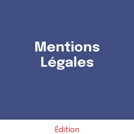
Créateur d’entreprise
Artisan, commerçant,
Professions libérales,
Mentions
TPE/PME
Légales
Sportif & monde du sport
Artiste & monde de l’art
Travailleur à l’international
Édition