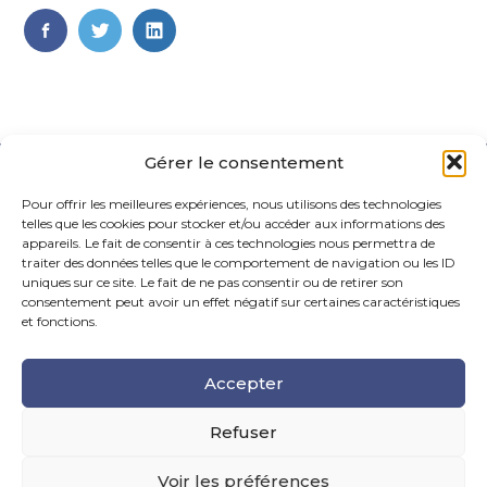
FaceBook
Twitter
LinkedIn
Gérer le consentement
Pour offrir les meilleures expériences, nous utilisons des technologies
telles que les cookies pour stocker et/ou accéder aux informations des
appareils. Le fait de consentir à ces technologies nous permettra de
traiter des données telles que le comportement de navigation ou les ID
uniques sur ce site. Le fait de ne pas consentir ou de retirer son
Footer
consentement peut avoir un effet négatif sur certaines caractéristiques
La Maison Des Conseils – 6 Rue Maurice Caunes, 31200
Principale
Toulouse
et fonctions.
Tel : 05.61.99.55.70
Accepter
Mail : contact@fiduciairehermes.fr
Refuser
Voir les préférences