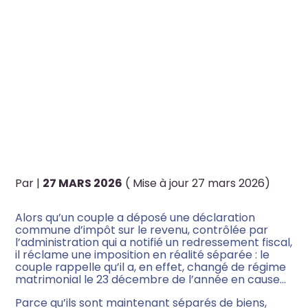
Créateur d’entreprise
C’EST L’HISTOIRE D’UN
COUPLE QUI RAPPELLE À
Artisan, commerçant,
Professions libérales,
L’ADMINISTRATION QU’UN
TPE/PME
COUPLE, C’EST DEUX
Sportif & monde du sport
PERSONNES…
Par
|
27 MARS 2026
( Mise à jour 27 mars 2026)
Artiste & monde de l’art
Alors qu’un couple a déposé une déclaration
Travailleur à l’international
commune d’impôt sur le revenu, contrôlée par
l’administration qui a notifié un redressement fiscal,
il réclame une imposition en réalité séparée : le
couple rappelle qu’il a, en effet, changé de régime
matrimonial le 23 décembre de l’année en cause…
Parce qu’ils sont maintenant séparés de biens,