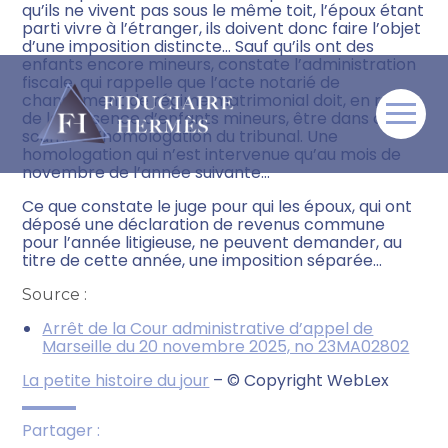
qu’ils ne vivent pas sous le même toit, l’époux étant
parti vivre à l’étranger, ils doivent donc faire l’objet
d’une imposition distincte… Sauf qu’ils ont des
enfants encore mineurs, constate l’administration
fiscale, qui rappelle que l’acte notarié de
changement de régime matrimonial doit, en raison
de la présence d’enfants mineurs, être dans ce cas
Aller
soumis à l’homologation du tribunal. Une
au
homologation qui n’est intervenue qu’au mois de
contenu
novembre de l’année suivante…
Ce que constate le juge pour qui les époux, qui ont
déposé une déclaration de revenus commune
pour l’année litigieuse, ne peuvent demander, au
titre de cette année, une imposition séparée…
Source :
Arrêt de la Cour administrative d’appel de
Marseille du 20 novembre 2025, no 23MA02802
La petite histoire du jour
– © Copyright WebLex
Partager :