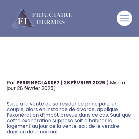
Créateur d’entreprise
Aller
C’EST L’HISTOIRE D’UN
au
contenu
COUPLE QUI RÉALISE UN
Artisan, commerçant,
Professions libérales,
PEU TARD QU’IL VEND TROP
TPE/PME
CHER SA RÉSIDENCE
Sportif & monde du sport
PRINCIPALE…
Par
PERRINECLASSE7
|
28 FÉVRIER 2025
( Mise à
Artiste & monde de l’art
jour 28 février 2025)
Travailleur à l’international
Suite à la vente de sa résidence principale, un
couple, alors en instance de divorce, applique
l’exonération d’impôt prévue dans ce cas. Sauf que
cette exonération suppose soit d’habiter le
logement au jour de la vente, soit de le vendre
dans un délai normal…