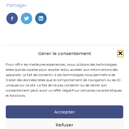
Partager :
FaceBook
Twitter
LinkedIn
Gérer le consentement
Pour offrir les meilleures expériences, nous utilisons des technologies
telles que les cookies pour stocker et/ou accéder aux informations des
appareils. Le fait de consentir à ces technologies nous permettra de
traiter des données telles que le comportement de navigation ou les ID
uniques sur ce site. Le fait de ne pas consentir ou de retirer son
Footer
consentement peut avoir un effet négatif sur certaines caractéristiques
La Maison Des Conseils – 6 Rue Maurice Caunes, 31200
Principale
Toulouse
et fonctions.
Tel : 05.61.99.55.70
Accepter
Mail : contact@fiduciairehermes.fr
Refuser