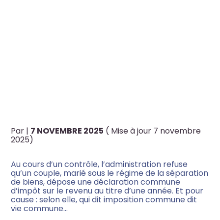
Créateur d’entreprise
C’EST L’HISTOIRE D’UN
COUPLE QUI TOURNE LA
Artisan, commerçant,
Professions libérales,
PAGE… MAIS PAS CELLE DE
TPE/PME
LEUR DÉCLARATION
Sportif & monde du sport
FISCALE COMMUNE…
Par
|
7 NOVEMBRE 2025
( Mise à jour 7 novembre
Artiste & monde de l’art
2025)
Travailleur à l’international
Au cours d’un contrôle, l’administration refuse
qu’un couple, marié sous le régime de la séparation
de biens, dépose une déclaration commune
d’impôt sur le revenu au titre d’une année. Et pour
cause : selon elle, qui dit imposition commune dit
vie commune…