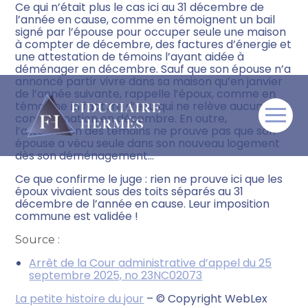
Ce qui n’était plus le cas ici au 31 décembre de
l’année en cause, comme en témoignent un bail
signé par l’épouse pour occuper seule une maison
à compter de décembre, des factures d’énergie et
une attestation de témoins l’ayant aidée à
déménager en décembre. Sauf que son épouse n’a
annoncé partir vivre dans sa maison qu’en janvier
de l’année suivante, rappelle l’époux, comme en
témoigne la facture d’eau qui ne relève aucune
consommation en décembre. En outre,
Aller
l’attestation des témoins ne prouve pas que son
au
épouse a vécu seule dans son nouveau logement
contenu
dès son déménagement…
Ce que confirme le juge : rien ne prouve ici que les
époux vivaient sous des toits séparés au 31
décembre de l’année en cause. Leur imposition
commune est validée !
Source :
Arrêt de la Cour administrative d’appel du 25
septembre 2025, no 23NC02073
La petite histoire du jour
– © Copyright WebLex