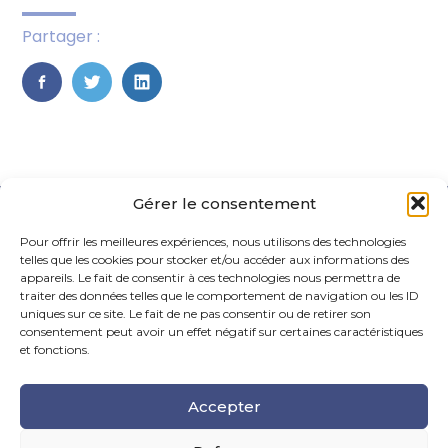
Partager :
FaceBook
Twitter
LinkedIn
Gérer le consentement
Pour offrir les meilleures expériences, nous utilisons des technologies
telles que les cookies pour stocker et/ou accéder aux informations des
appareils. Le fait de consentir à ces technologies nous permettra de
traiter des données telles que le comportement de navigation ou les ID
uniques sur ce site. Le fait de ne pas consentir ou de retirer son
Footer
consentement peut avoir un effet négatif sur certaines caractéristiques
La Maison Des Conseils – 6 Rue Maurice Caunes, 31200
Principale
Toulouse
et fonctions.
Tel : 05.61.99.55.70
Accepter
Mail : contact@fiduciairehermes.fr