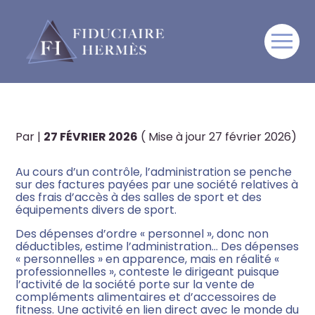
Créateur d’entreprise
Aller
C’EST L’HISTOIRE D’UN
au
contenu
DIRIGEANT QUI DÉFEND
Artisan, commerçant,
Professions libérales,
L’INTÉRÊT DE SA SOCIÉTÉ…
TPE/PME
Par
|
27 FÉVRIER 2026
( Mise à jour 27 février 2026)
Sportif & monde du sport
Au cours d’un contrôle, l’administration se penche
sur des factures payées par une société relatives à
Artiste & monde de l’art
des frais d’accès à des salles de sport et des
équipements divers de sport.
Travailleur à l’international
Des dépenses d’ordre « personnel », donc non
déductibles, estime l’administration… Des dépenses
« personnelles » en apparence, mais en réalité «
professionnelles », conteste le dirigeant puisque
l’activité de la société porte sur la vente de
compléments alimentaires et d’accessoires de
fitness. Une activité en lien direct avec le monde du