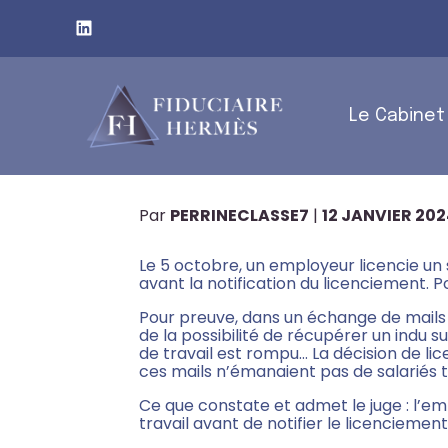
Subheader
Principal
Le Cabinet
Aller
C’EST L’HISTOIRE D
au
contenu
« VERBAL »…
Par
PERRINECLASSE7
|
12 JANVIER 20
Le 5 octobre, un employeur licencie un sa
avant la notification du licenciement. Po
Pour preuve, dans un échange de mails da
de la possibilité de récupérer un indu su
de travail est rompu… La décision de lice
ces mails n’émanaient pas de salariés ti
Ce que constate et admet le juge : l’e
travail avant de notifier le licenciemen