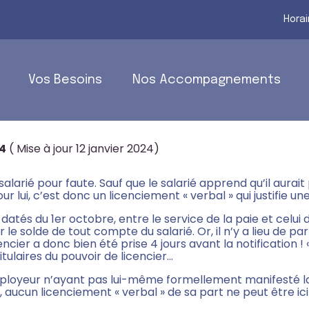
Horai
Vos Besoins
Nos Accompagnements
’UN EMPLOYEUR À QUI ON REPRO
24
( Mise à jour 12 janvier 2024)
larié pour faute. Sauf que le salarié apprend qu’il aurait p
ur lui, c’est donc un licenciement « verbal » qui justifie u
tés du 1er octobre, entre le service de la paie et celui d
r le solde de tout compte du salarié. Or, il n’y a lieu de p
ncier a donc bien été prise 4 jours avant la notification !
tulaires du pouvoir de licencier…
mployeur n’ayant pas lui-même formellement manifesté la
t, aucun licenciement « verbal » de sa part ne peut être ic