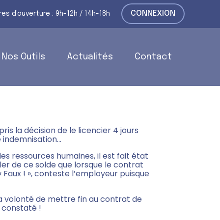
CONNEXION
res d’ouverture : 9h-12h / 14h-18h
Nos Outils
Actualités
Contact
CHE UN LICENCIEMENT
ris la décision de le licencier 4 jours
ne indemnisation…
es ressources humaines, il est fait état
arler de ce solde que lorsque le contrat
 « Faux ! », conteste l’employeur puisque
 volonté de mettre fin au contrat de
i constaté !