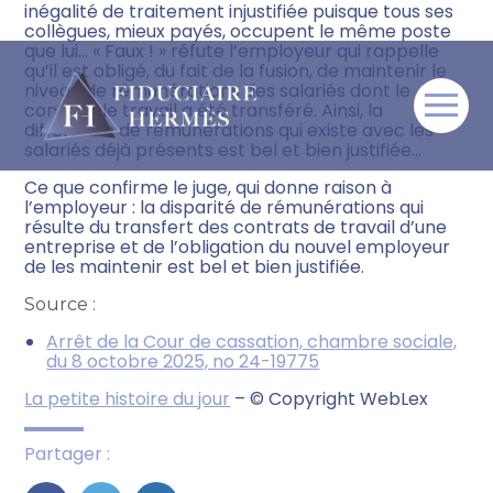
inégalité de traitement injustifiée puisque tous ses
collègues, mieux payés, occupent le même poste
que lui… « Faux ! » réfute l’employeur qui rappelle
qu’il est obligé, du fait de la fusion, de maintenir le
niveau de rémunérations des salariés dont le
contrat de travail a été transféré. Ainsi, la
Aller
différence de rémunérations qui existe avec les
au
salariés déjà présents est bel et bien justifiée…
contenu
Ce que confirme le juge, qui donne raison à
l’employeur : la disparité de rémunérations qui
résulte du transfert des contrats de travail d’une
entreprise et de l’obligation du nouvel employeur
de les maintenir est bel et bien justifiée.
Source :
Arrêt de la Cour de cassation, chambre sociale,
du 8 octobre 2025, no 24-19775
La petite histoire du jour
– © Copyright WebLex
Partager :