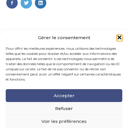
FaceBook
Twitter
LinkedIn
Gérer le consentement
Pour offrir les meilleures expériences, nous utilisons des technologies
telles que les cookies pour stocker et/ou accéder aux informations des
appareils. Le fait de consentir à ces technologies nous permettra de
traiter des données telles que le comportement de navigation ou les ID
uniques sur ce site. Le fait de ne pas consentir ou de retirer son
Footer
consentement peut avoir un effet négatif sur certaines caractéristiques
La Maison Des Conseils – 6 Rue Maurice Caunes, 31200
Principale
Toulouse
et fonctions.
Tel : 05.61.99.55.70
Accepter
Mail : contact@fiduciairehermes.fr
Refuser
Voir les préférences
Footer
MENTIONS LÉGALES
PLAN DU SITE