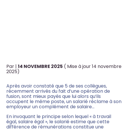
Créateur d’entreprise
C’EST L’HISTOIRE D’UN
EMPLOYEUR POUR QUI
Artisan, commerçant,
Professions libérales,
L’INÉGALITÉ DE SALAIRE N’A
TPE/PME
RIEN D’INJUSTE…
Sportif & monde du sport
Par
|
14 NOVEMBRE 2025
( Mise à jour 14 novembre
2025)
Artiste & monde de l’art
Après avoir constaté que 5 de ses collègues,
récemment arrivés du fait d’une opération de
Travailleur à l’international
fusion, sont mieux payés que lui alors qu’ils
occupent le même poste, un salarié réclame à son
employeur un complément de salaire…
En invoquant le principe selon lequel « à travail
égal, salaire égal », le salarié estime que cette
différence de rémunérations constitue une