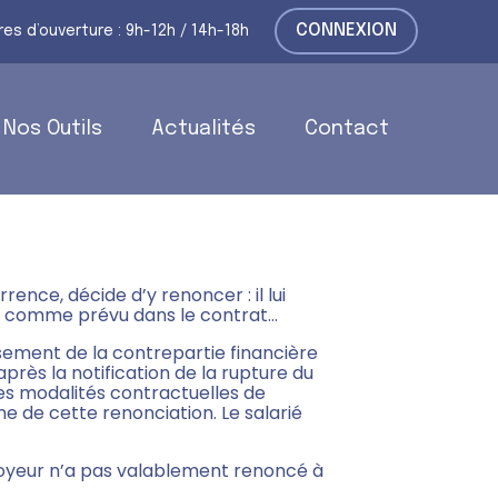
CONNEXION
res d’ouverture : 9h-12h / 14h-18h
Nos Outils
Actualités
Contact
FÉRER LE COURRIER
nce, décide d’y renoncer : il lui
ail, comme prévu dans le contrat…
rsement de la contrepartie financière
 après la notification de la rupture du
les modalités contractuelles de
e de cette renonciation. Le salarié
ployeur n’a pas valablement renoncé à