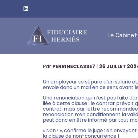
Subheader
Principal
Le Cabinet
Aller
C’EST L’HISTOIRE D’
au
contenu
AU MAIL…
Par
PERRINECLASSE7
|
26 JUILLET 202
Un employeur se sépare d’un salarié et,
envoie donc un mail en ce sens avant le
Une renonciation qui n’est pas faite da
liée à cette clause : le contrat prévoit 
contrat, mais par lettre recommandée av
renonciation n’en conditionnent la vali
peut donc en être informé par tout m
« Non ! », confirme le juge : en envoy
la clause de non-concurrence !