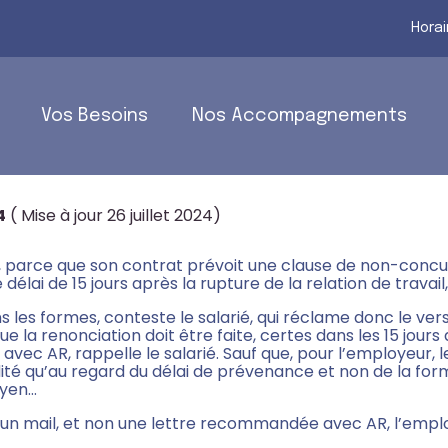
Horai
Vos Besoins
Nos Accompagnements
UN EMPLOYEUR QUI DEVRAIT PRÉ
4
( Mise à jour 26 juillet 2024)
 parce que son contrat prévoit une clause de non-concurre
 délai de 15 jours après la rupture de la relation de trav
ns les formes, conteste le salarié, qui réclame donc le ve
que la renonciation doit être faite, certes dans les 15 jours
ec AR, rappelle le salarié. Sauf que, pour l’employeur, 
dité qu’au regard du délai de prévenance et non de la form
oyen…
ant un mail, et non une lettre recommandée avec AR, l’em