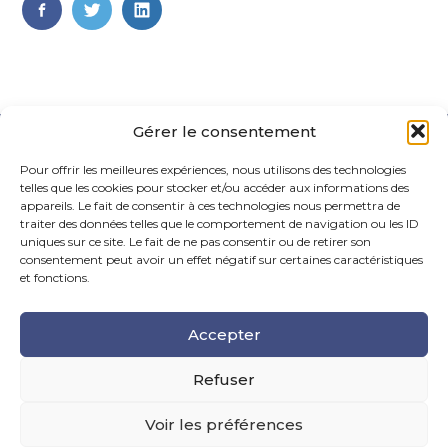
FaceBook
Twitter
LinkedIn
Gérer le consentement
Pour offrir les meilleures expériences, nous utilisons des technologies
telles que les cookies pour stocker et/ou accéder aux informations des
appareils. Le fait de consentir à ces technologies nous permettra de
traiter des données telles que le comportement de navigation ou les ID
uniques sur ce site. Le fait de ne pas consentir ou de retirer son
Footer
consentement peut avoir un effet négatif sur certaines caractéristiques
La Maison Des Conseils – 6 Rue Maurice Caunes, 31200
Principale
Toulouse
et fonctions.
Tel : 05.61.99.55.70
Accepter
Mail : contact@fiduciairehermes.fr
Refuser
Voir les préférences
Footer
MENTIONS LÉGALES
PLAN DU SITE