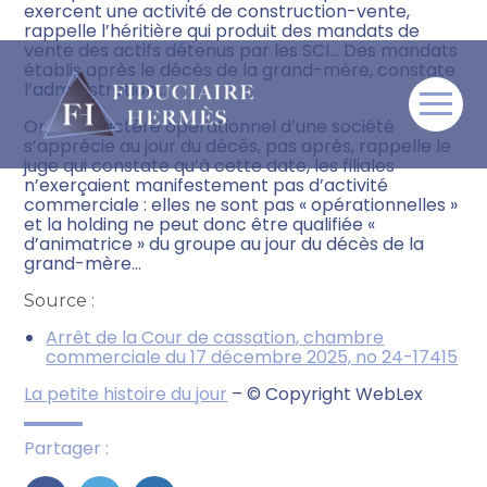
exercent une activité de construction-vente,
rappelle l’héritière qui produit des mandats de
vente des actifs détenus par les SCI… Des mandats
établis après le décès de la grand-mère, constate
l’administration…
Aller
Or, le caractère opérationnel d’une société
au
s’apprécie au jour du décès, pas après, rappelle le
contenu
juge qui constate qu’à cette date, les filiales
n’exerçaient manifestement pas d’activité
commerciale : elles ne sont pas « opérationnelles »
et la holding ne peut donc être qualifiée «
d’animatrice » du groupe au jour du décès de la
grand-mère…
Source :
Arrêt de la Cour de cassation, chambre
commerciale du 17 décembre 2025, no 24-17415
La petite histoire du jour
– © Copyright WebLex
Partager :