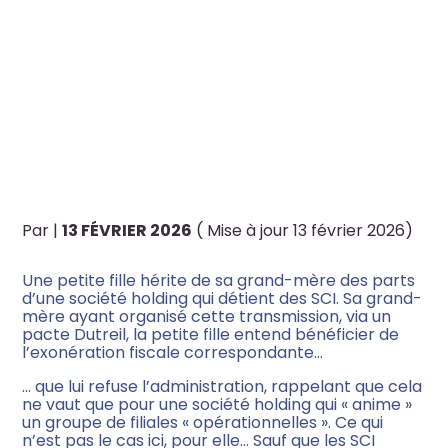
Créateur d’entreprise
C’EST L’HISTOIRE D’UNE
PETITE-FILLE QUI HÉRITE DE
Artisan, commerçant,
Professions libérales,
LA HOLDING DE SA GRAND-
TPE/PME
MÈRE…
Sportif & monde du sport
Par
|
13 FÉVRIER 2026
( Mise à jour 13 février 2026)
Artiste & monde de l’art
Une petite fille hérite de sa grand-mère des parts
d’une société holding qui détient des SCI. Sa grand-
mère ayant organisé cette transmission, via un
Travailleur à l’international
pacte Dutreil, la petite fille entend bénéficier de
l’exonération fiscale correspondante…
… que lui refuse l’administration, rappelant que cela
ne vaut que pour une société holding qui « anime »
un groupe de filiales « opérationnelles ». Ce qui
n’est pas le cas ici, pour elle… Sauf que les SCI